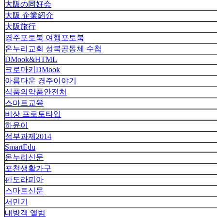
大阪の同好会
大阪 企業紹介
大阪旅行
경주포토북 여행포토북
온누리교회 성북공동체 수첩
DMook&HTML
크로마키DMook
아름다운 경주이야기
식품의약품안전처
스마트교육
비상 프로토타입
하윤이
정부과제2014
SmartEdu
온누리신문
포천생활가구
판도라피아
스마트신문
서민기
내방객 앨범