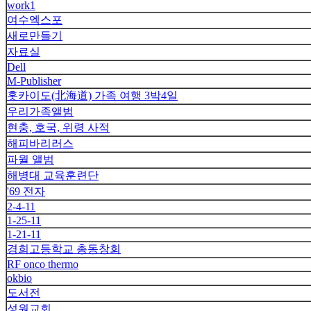
work1
여수엑스포
새로만들기
자료실
Dell
M-Publisher
홋카이도(北海道) 가족 여행 3박4일
우리가족앨범
현충, 호국, 위령 사적
해피바리러스
파월 앨범
해병대 교육훈련단
'69 전자
2-4-11
1-25-11
1-21-11
경희고등학교 총동창회
RF onco thermo
okbio
도서전
성원교회