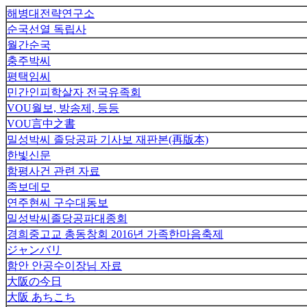
해병대전략연구소
순국선열 독립사
월간순국
충주박씨
평택임씨
민간인피학살자 전국유족회
VOU월보, 방송제, 등등
VOU言中之書
밀성박씨 졸당공파 기사보 재판본(再版本)
한빛신문
함평사건 관련 자료
족보데모
연주현씨 구수대동보
밀성박씨졸당공파대종회
경희중고교 총동창회 2016년 가족한마음축제
ジャンバリ
함안 안공수이장님 자료
大阪の今日
大阪 あちこち