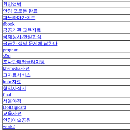
환영앨범
안양 포토툰 완료
파노라마가이드
dbook
공공기관 교육자료
국제상사-한일합섬
긍금한 생명 문제에 답한다
program
s&p
조나단패러글라이딩
kbsmedia자료
고자료서비스
imbc자료
항일사적지
final
서울야경
DolDIgicard
교육자료
안양예술공원
work2