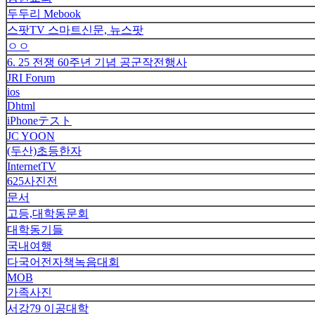
두두리 Mebook
스팟TV 스마트신문, 뉴스팟
ㅇㅇ
6. 25 전쟁 60주년 기념 공군작전행사
JRI Forum
ios
Dhtml
iPhoneテスト
JC YOON
(두산)초등한자
InternetTV
625사진전
문서
고등,대학동문회
대학동기들
국내여행
다국어전자책녹음대회
MOB
가족사진
서강79 이공대학